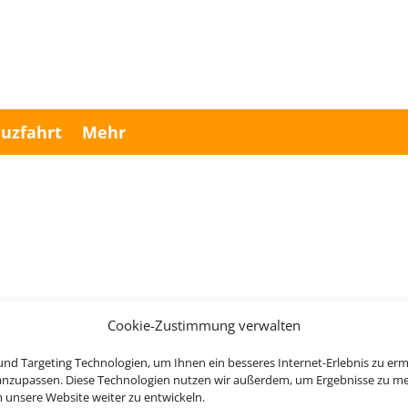
uzfahrt
Mehr
Cookie-Zustimmung verwalten
Wir brauchen Ihre Einwilligung
nd Targeting Technologien, um Ihnen ein besseres Internet-Erlebnis zu erm
 anzupassen. Diese Technologien nutzen wir außerdem, um Ergebnisse zu m
ellen, aktivieren Sie bitte die Cookies. Es werden ggf. personenbe
nsere Website weiter zu entwickeln.