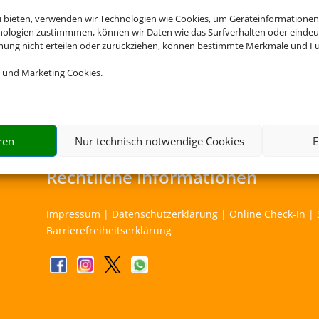
u bieten, verwenden wir Technologien wie Cookies, um Geräteinformationen
Cookies akzeptieren
nologien zustimmmen, können wir Daten wie das Surfverhalten oder eindeut
mmung nicht erteilen oder zurückziehen, können bestimmte Merkmale und Fu
ng übernimmt Schmetterling International GmbH & Co.KG im Auftr
 und Marketing Cookies.
ren
Nur technisch notwendige Cookies
E
Rechtliche Informationen
Impressum
|
Datenschutzerklärung
|
Online Check-In
|
Barrierefreiheitserklärung