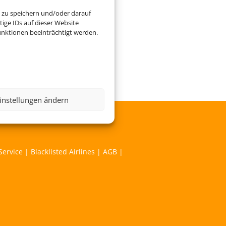
 zu speichern und/oder darauf
ige IDs auf dieser Website
nktionen beeinträchtigt werden.
ag des Webseiteninhabers.
instellungen ändern
Service
|
Blacklisted Airlines
|
AGB
|