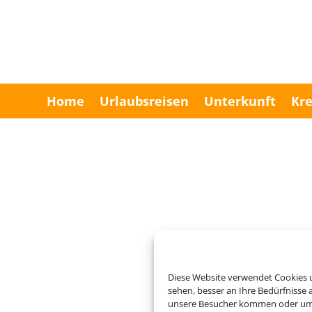
Home
Urlaubsreisen
Unterkunft
Kre
Diese Website verwendet Cookies u
sehen, besser an Ihre Bedürfnisse
Um diesen Inhalt darzust
unsere Besucher kommen oder um u