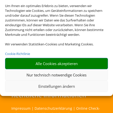
Um Ihnen ein optimales Erlebnis zu bieten, verwenden wir
Technologien wie Cookies, um Geräteinformationen zu speichern
Cookies akzeptieren
und/oder darauf zuzugreifen. Wenn Sie diesen Technologien
zustimmmen, können wir Daten wie das Surfverhalten oder
eindeutige IDs auf dieser Website verarbeiten. Wenn Sie ihre
Die Abwicklung der Buchung übernimmt Schmetterling
Zustimmung nicht erteilen oder zurückziehen, können bestimmte
International GmbH & Co.KG im Auftrag des Webseiteninhabers.
Merkmale und Funktionen beeinträchtigt werden.
Wir verwenden Statistiken-Cookies und Marketing Cookies.
Cookie-Richtlinie
Alle Cookies akzeptieren
Nur technisch notwendige Cookies
Einstellungen ändern
Rechtliche Informationen
Impressum
|
Datenschutzerklärung
|
Online Check-