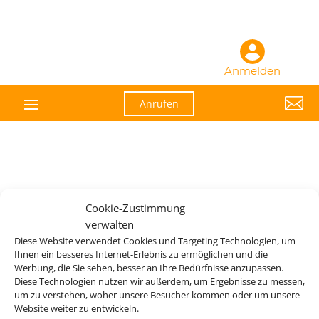
Anmelden

Anrufen
Cookie-Zustimmung
verwalten
Diese Website verwendet Cookies und Targeting Technologien, um
Ihnen ein besseres Internet-Erlebnis zu ermöglichen und die
Wir brauchen Ihre Einwilligung
Werbung, die Sie sehen, besser an Ihre Bedürfnisse anzupassen.
Diese Technologien nutzen wir außerdem, um Ergebnisse zu messen,
um zu verstehen, woher unsere Besucher kommen oder um unsere
Um diesen Inhalt darzustellen, aktivieren Sie bitte die Cookies. Es
Website weiter zu entwickeln.
werden ggf. personenbezogene Daten verarbeitet.